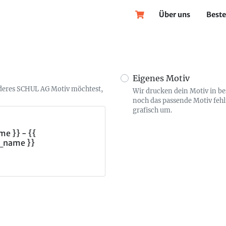
Über uns
Beste
Eigenes Motiv
nderes SCHUL AG Motiv möchtest,
Wir drucken dein Motiv in b
noch das passende Motiv fehl
grafisch um.
e }} - {{
_name }}