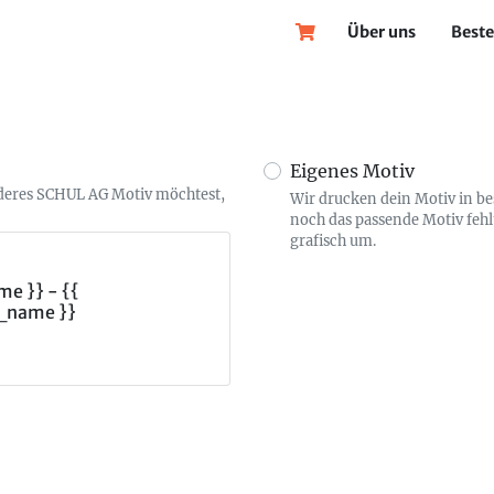
Über uns
Beste
Eigenes Motiv
nderes SCHUL AG Motiv möchtest,
Wir drucken dein Motiv in b
noch das passende Motiv fehl
grafisch um.
e }} - {{
_name }}