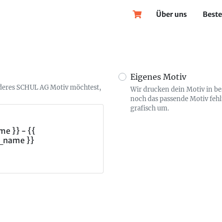
Über uns
Beste
Eigenes Motiv
nderes SCHUL AG Motiv möchtest,
Wir drucken dein Motiv in b
noch das passende Motiv fehl
grafisch um.
e }} - {{
_name }}