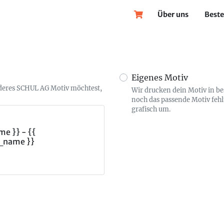
Über uns
Beste
Eigenes Motiv
nderes SCHUL AG Motiv möchtest,
Wir drucken dein Motiv in b
noch das passende Motiv fehl
grafisch um.
e }} - {{
_name }}