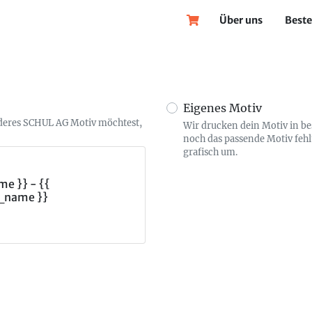
Über uns
Beste
Eigenes Motiv
nderes SCHUL AG Motiv möchtest,
Wir drucken dein Motiv in b
noch das passende Motiv fehl
grafisch um.
e }} - {{
_name }}